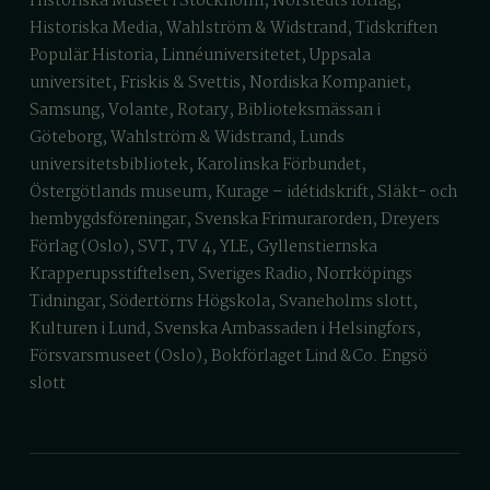
Historiska Museet i Stockholm, Norstedts förlag,
Historiska Media, Wahlström & Widstrand, Tidskriften
Populär Historia, Linnéuniversitetet, Uppsala
universitet, Friskis & Svettis, Nordiska Kompaniet,
Samsung, Volante, Rotary, Biblioteksmässan i
Göteborg, Wahlström & Widstrand, Lunds
universitetsbibliotek, Karolinska Förbundet,
Östergötlands museum, Kurage – idétidskrift, Släkt- och
hembygdsföreningar, Svenska Frimurarorden, Dreyers
Förlag (Oslo), SVT, TV 4, YLE, Gyllenstiernska
Krapperupsstiftelsen, Sveriges Radio, Norrköpings
Tidningar, Södertörns Högskola, Svaneholms slott,
Kulturen i Lund, Svenska Ambassaden i Helsingfors,
Försvarsmuseet (Oslo), Bokförlaget Lind &Co. Engsö
slott