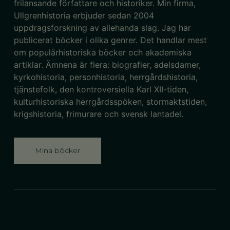
frilansande författare och historiker
.
Min firma,
Ullgrenhistoria
erbjuder
sedan 2004
uppdragsforskning
av allehanda slag
.
Jag har
publicerat
böcker
i olika genrer.
Det handlar mest
om
populärhistoriska böcker och akademiska
artiklar. Ämnena är flera:
biografier, adelsdamer,
kyrkohistoria, personhistoria,
herrgårdshistoria,
tjänstefolk,
den kontroversiella Karl XII-tiden,
kulturhistoriska herrgårdsspöken,
stormaktstiden,
krigshistoria,
f
rimurar
e
och svensk lantadel
.
Mina böcker