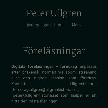
Peter Ullgren
peter@ullgrenhistoria
Meny
Föreläsningar
Digitala föreläsningar
– föredrag
anpassas
efter önskemål, normalt via zoom, streaming
eller den
digitala lösning
som föredras.
Kontakta Ullgrenhistoria
(
föredrag.ullgren@ullgrenhistoria.se
),
(
peter@ullgrenhistoria.se
)
som hjälper er att
hitta den bästa lösningen.