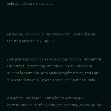
leda till litterär självcensur.
Lyxkonsumtion och ännu större slott
– Den skånska
adelns glanstid 1658 – 1900
Herrgårdsspöken i den svenska traditionen
–
är framför
allt ett rysligt föredrag om hur kvinnor under flera
hundra år stämplas som onda herrgårdsfruar, trots att
den
historiska
verkligheten
tett sig
helt annorlunda.
Att gräva upp döden – Om vår nya arkeologi i
kyrkorummen utifrån öppningar av kungliga och adliga