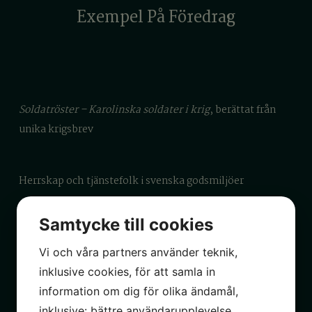
Exempel På Föredrag
Soldatröster – Karolinska soldater i krig
, berättat från
unika krigsbrev
Herrskap och tjänstefolk i svenska godsmiljöer
Samtycke till cookies
Karl
XII:s
marsch
mot evigheten
– Hjältekonung eller en
katastrof för Sverige?
Vi och våra partners använder teknik,
inklusive cookies, för att samla in
information om dig för olika ändamål,
inklusive: bättre användarupplevelse,